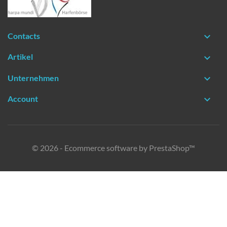
Contacts

Artikel

Unternehmen

Account

© 2026 - Ecommerce software by PrestaShop™